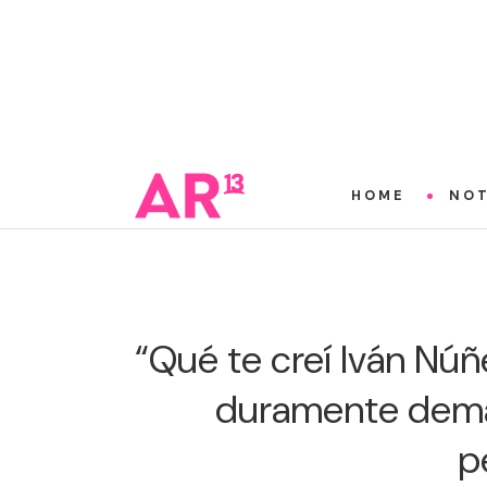
HOME
NOT
“Qué te creí Iván Núñ
duramente deman
p