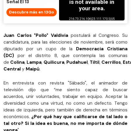
Señal El 13
Descubre más en 13Go
Juan Carlos "Pollo" Valdivia
postulará al Congreso. Su
candidatura, para las elecciones de noviembre, será como
diputado por un cupo de la
Democracia Cristiana
(DC)
por el distrito 8, que contempla las comunas
de
Colina
,
Lampa
,
Quilicura
,
Pudahuel
,
Tiltil
,
Cerrillos
,
Est
Central
y
Maipú
.
En entrevista con revista "Sábado", el animador de
televisión dijo que “me siento capaz de buscar
acuerdos, unir voluntades, trabajar en equipo. Aceptar la
diversidad como una virtud, no como un defecto. Tengo
ideas de izquierda, pero también de derecha en términos
económicos.
¿Por qué hay que calificarse de tal lado o
tal otro? Si la idea es buena, no me importa de dónde
venga
".