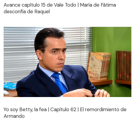
desconfía de Raquel
Avance capítulo 15 de Vale Todo | María de Fátima
desconfía de Raquel
Yo soy Betty, la fea | Capítulo 62 | El remordimiento de
Armando
Yo soy Betty, la fea | Capítulo 62 | El remordimiento de
Armando