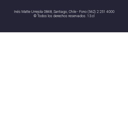
Inés Matte Urrejola 0848, Santiago, Chile - Fono (562) 2 251 4000
© Todos los derechos reservados. 13.cl