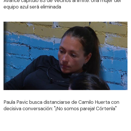
Avance capítulo 83 de Vecinos al límite: Una mujer del
equipo azul será eliminada
Paula Pavic busca distanciarse de Camilo Huerta con
decisiva conversación: "¡No somos pareja! Córtenla"
Paula Pavic busca distanciarse de Camilo Huerta con
decisiva conversación: "¡No somos pareja! Córtenla"