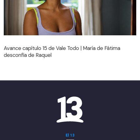
Avance capítulo 15 de Vale Todo | María de Fátima
desconfía de Raquel
Avance capítulo 15 de Vale Todo | María de Fátima
desconfía de Raquel
El 13