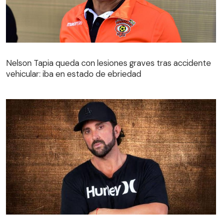
Nelson Tapia queda con lesiones graves tras accidente
vehicular: iba en estado de ebriedad
Nelson Tapia queda con lesiones graves tras accidente
vehicular: iba en estado de ebriedad
Arturo Longton impactó con su radical cambio físico: