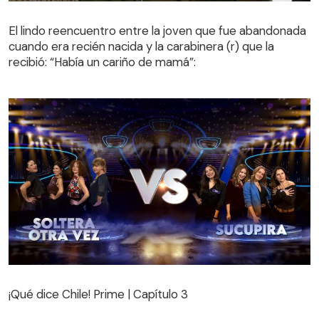
El lindo reencuentro entre la joven que fue abandonada
cuando era recién nacida y la carabinera (r) que la
El lindo reencuentro entre la joven que fue abandonada
recibió: “Había un cariño de mamá”:
cuando era recién nacida y la carabinera (r) que la
recibió: “Había un cariño de mamá”:
¡Qué dice Chile! Prime | Capítulo 3
¡Qué dice Chile! Prime | Capítulo 3