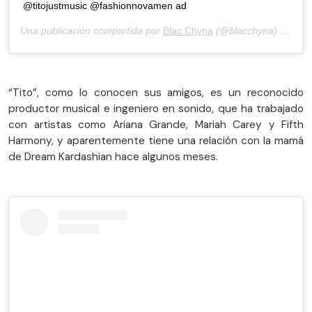
@titojustmusic @fashionnovamen ad
Una publicación compartida por
Blac Chyna
(@blacchyna) el
9 de
“Tito”, como lo conocen sus amigos, es un reconocido
productor musical e ingeniero en sonido, que ha trabajado
con artistas como Ariana Grande, Mariah Carey y Fifth
Harmony, y aparentemente tiene una relación con la mamá
de Dream Kardashian hace algunos meses.