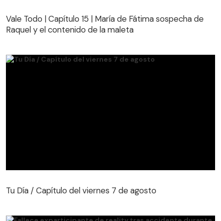
Vale Todo | Capítulo 15 | María de Fátima sospecha de
Raquel y el contenido de la maleta
Vale Todo | Capítulo 15 | María de Fátima sospecha de
Raquel y el contenido de la maleta
Tu Día / Capítulo del viernes 7 de agosto
Tu Día / Capítulo del viernes 7 de agosto