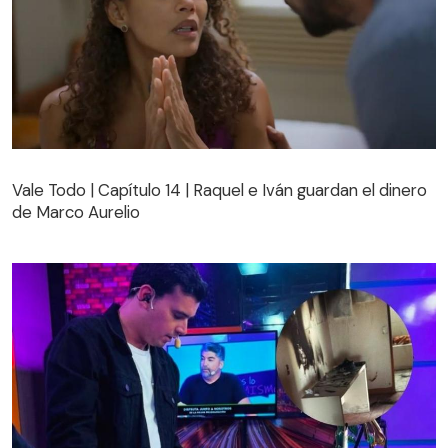
Vale Todo | Capítulo 14 | Raquel e Iván guardan el dinero
de Marco Aurelio
Vale Todo | Capítulo 14 | Raquel e Iván guardan el dinero
de Marco Aurelio