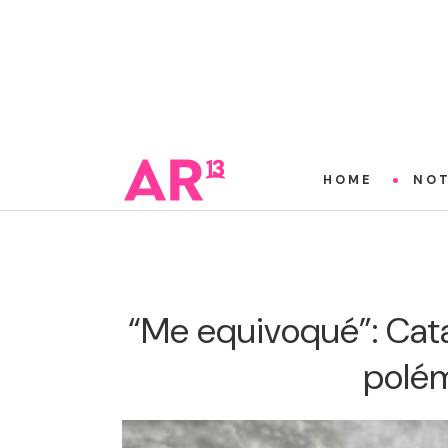
HOME
NOT
“Me equivoqué”: Cata
polém