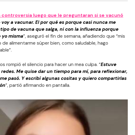
controversia luego que le preguntaran si se vacunó
 voy a vacunar. El por qué es porque casi nunca me
ipo de vacuna que salga, ni con la influenza porque
e yo misma
”, aseguró el fin de semana, añadiendo que “mis
o de alimentarme súper bien, como saludable, hago
able”.
jos rompió el silencio para hacer un mea culpa. “
Estuve
 redes. Me quise dar un tiempo para mí, para reflexionar,
me pasó. Y escribí algunas cositas y quiero compartirlas
zón
”, partió afirmando en pantalla.