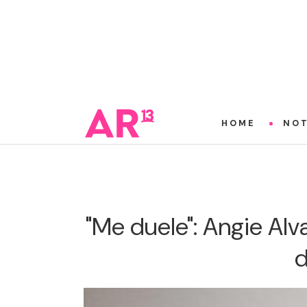
HOME
NOT
"Me duele": Angie Al
d