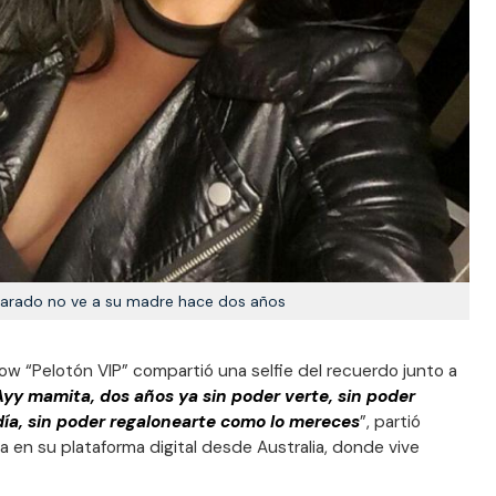
varado no ve a su madre hace dos años
how “Pelotón VIP” compartió una selfie del recuerdo junto a
Ayy mamita, dos años ya sin poder verte, sin poder
 día, sin poder regalonearte como lo mereces
”, partió
iva en su plataforma digital desde Australia, donde vive