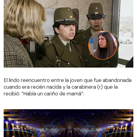
El lindo reencuentro entre la joven que fue abandonada
cuando era recién nacida y la carabinera (r) que la
El lindo reencuentro entre la joven que fue abandonada
recibió: “Había un cariño de mamá”:
cuando era recién nacida y la carabinera (r) que la
recibió: “Había un cariño de mamá”: