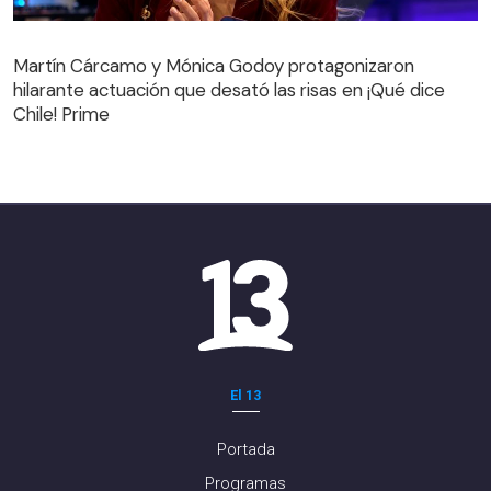
Martín Cárcamo y Mónica Godoy protagonizaron
hilarante actuación que desató las risas en ¡Qué dice
Martín Cárcamo y Mónica Godoy protagonizaron
Chile! Prime
hilarante actuación que desató las risas en ¡Qué dice
Chile! Prime
El 13
Portada
Programas