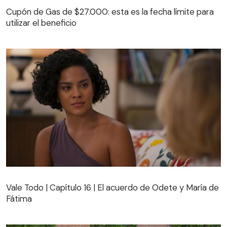
Cupón de Gas de $27.000: esta es la fecha límite para
utilizar el beneficio
Vale Todo | Capítulo 16 | El acuerdo de Odete y María de
Fátima
Vale Todo | Capítulo 16 | El acuerdo de Odete y María de
Fátima