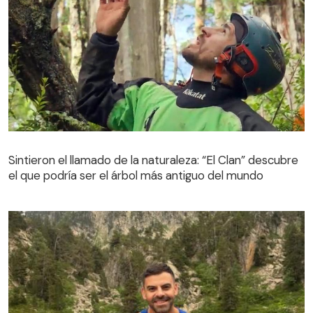
Sintieron el llamado de la naturaleza: “El Clan” descubre
el que podría ser el árbol más antiguo del mundo
Sintieron el llamado de la naturaleza: “El Clan” descubre
el que podría ser el árbol más antiguo del mundo