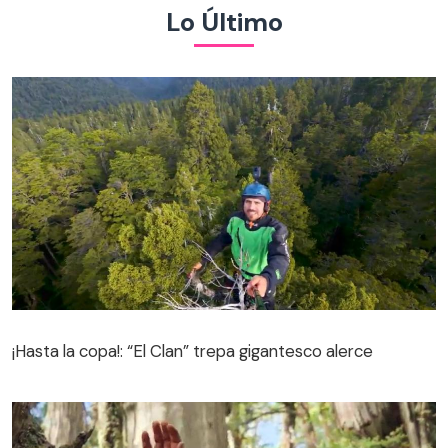
Lo Último
¡Hasta la copa!: “El Clan” trepa gigantesco alerce
¡Hasta la copa!: “El Clan” trepa gigantesco alerce