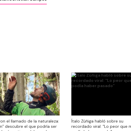
ron el llamado de la naturaleza:
ron el llamado de la naturaleza:
Ítalo Zúñiga habló sobre su
an” descubre el que podría ser
an” descubre el que podría ser
recordado viral: “Lo peor que 
bol más antiguo del mundo