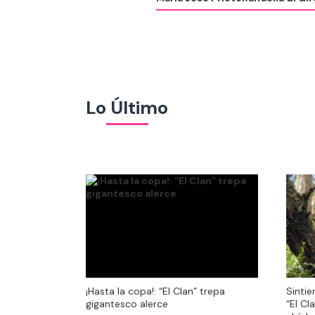
Lo Último
¡Hasta la copa!: “El Clan” trepa
Sintie
¡Hasta la copa!: “El Clan” trepa
Sintie
gigantesco alerce
“El Cl
gigantesco alerce
“El Cl
el ár