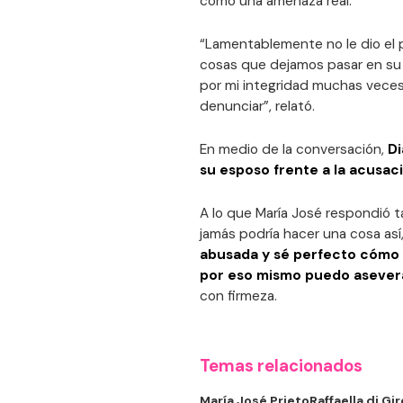
como una amenaza real.
“Lamentablemente no le dio el p
cosas que dejamos pasar en su
por mi integridad muchas veces
denunciar”, relató.
En medio de la conversación,
Di
su esposo frente a la acusac
A lo que María José respondió t
jamás podría hacer una cosa así
abusada y sé perfecto cómo
por eso mismo puedo asevera
con firmeza.
Temas relacionados
María José Prieto
Raffaella di Gi