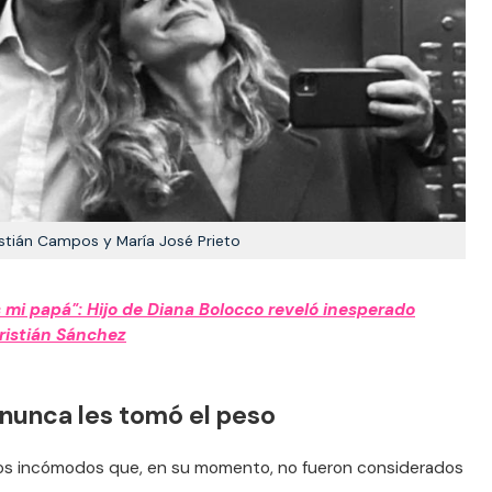
stián Campos y María José Prieto
s mi papá": Hijo de Diana Bolocco reveló inesperado
ristián Sánchez
 nunca les tomó el peso
ios incómodos que, en su momento, no fueron considerados