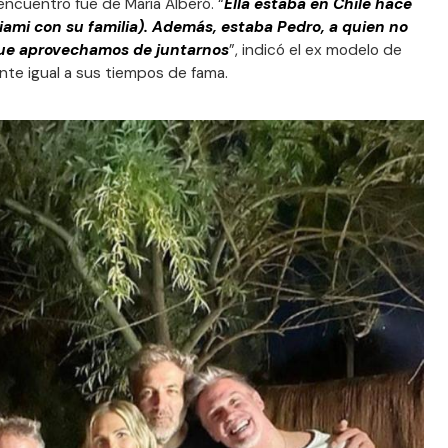
encuentro fue de María Alberó. “
Ella estaba en Chile hace
ami con su familia). Además, estaba Pedro, a quien no
que aprovechamos de juntarnos
”, indicó el ex modelo de
nte igual a sus tiempos de fama.