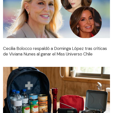
Cecilia Bolocco respaldó a Dominga López tras críticas
de Viviana Nunes al ganar el Miss Universo Chile
Cecilia Bolocco respaldó a Dominga López tras críticas
de Viviana Nunes al ganar el Miss Universo Chile