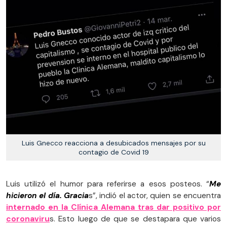
Luis Gnecco reacciona a desubicados mensajes por su
contagio de Covid 19
Luis utilizó el humor para referirse a esos posteos. “
Me
hicieron el día. Gracia
s”, indió el actor, quien se encuentra
internado en la Clínica Alemana tras dar positivo por
coronaviru
s. Esto luego de que se destapara que varios