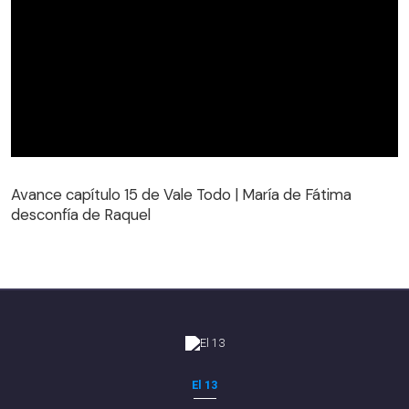
Avance capítulo 15 de Vale Todo | María de Fátima
desconfía de Raquel
Avance capítulo 15 de Vale Todo | María de Fátima
desconfía de Raquel
El 13