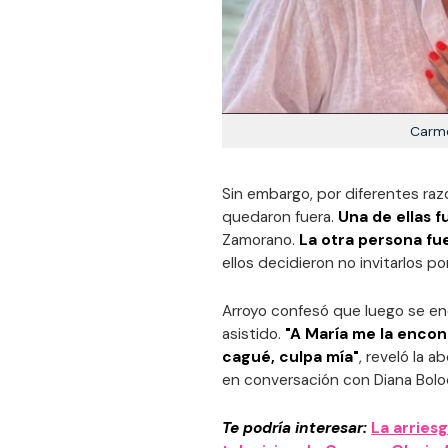
Carme
Sin embargo, por diferentes raz
quedaron fuera.
Una de ellas f
Zamorano.
La otra persona fu
ellos decidieron no invitarlos po
Arroyo confesó que luego se enc
asistido.
"A María me la encont
cagué, culpa mía"
, reveló la 
en conversación con Diana Bolo
Te podría interesar:
La arries