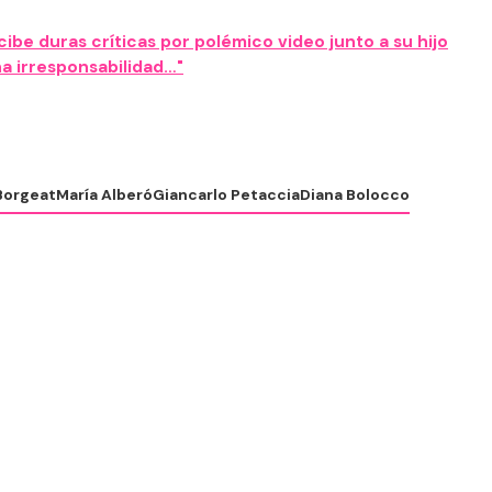
ibe duras críticas por polémico video junto a su hijo
a irresponsabilidad…"
Borgeat
María Alberó
Giancarlo Petaccia
Diana Bolocco