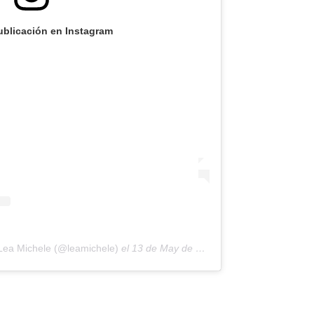
ublicación en Instagram
 Lea Michele (@leamichele)
el
13 de May de 2020 a las 12:01 PDT