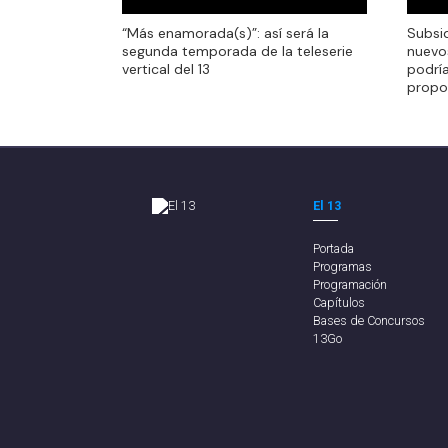
“Más enamorada(s)”: así será la
Subsid
segunda temporada de la teleserie
nuevo
vertical del 13
podrí
propo
El 13
Portada
Programas
Programación
Capítulos
Bases de Concursos
13Go