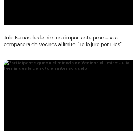
Julia Fernándes le hizo una importante promesa a
compañera de Vecinos al límite: "Te lo juro por Dios"
Julia Fernándes le hizo una importante promesa a
compañera de Vecinos al límite: "Te lo juro por Dios"
Participante quedó eliminada de Vecinos al límite: Julia