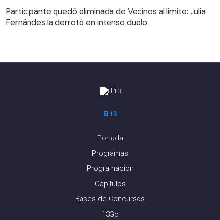
Fernándes la derrotó en intenso duelo
Participante quedó eliminada de Vecinos al límite: Julia
Fernándes la derrotó en intenso duelo
El 13
Portada
Programas
Programación
Capítulos
Bases de Concursos
13Go