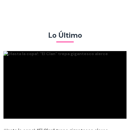
Lo Último
¡Hasta la copa!: “El Clan” trepa gigantesco alerce