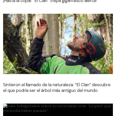
¡Hasta la copa!: “El Clan” trepa gigantesco alerce
Sintieron el llamado de la naturaleza: “El Clan” descubre
el que podría ser el árbol más antiguo del mundo
Sintieron el llamado de la naturaleza: “El Clan” descubre
el que podría ser el árbol más antiguo del mundo