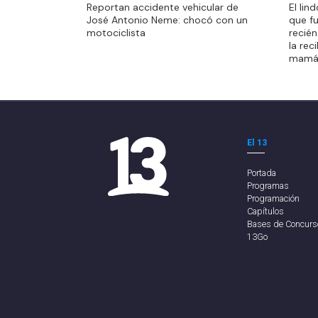
Reportan accidente vehicular de
El lin
que f
José Antonio Neme: chocó con un
que f
recién
motociclista
recién
la rec
la rec
mamá
mamá
El 13
Portada
Programas
Programación
Capítulos
Bases de Concurs
13Go