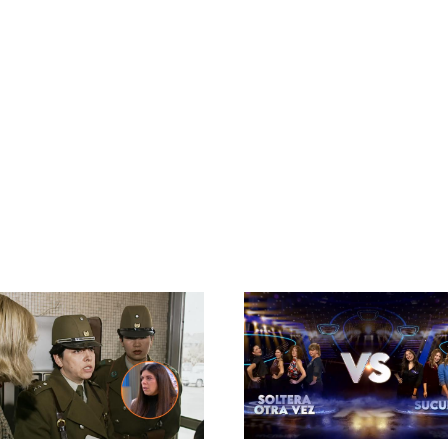
do reencuentro entre la joven
¡Qué dice Chile! Prime | Capítul