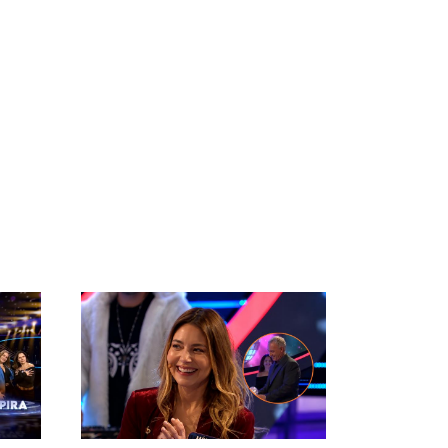
o 3
Martín Cárcamo y Mónica Godoy