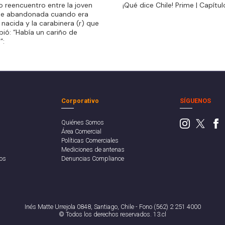
do reencuentro entre la joven
¡Qué dice Chile! Prime | Capítul
ue abandonada cuando era
ue abandonada cuando era
 nacida y la carabinera (r) que
 nacida y la carabinera (r) que
ibió: “Había un cariño de
ibió: “Había un cariño de
”:
”:
Corporativo
SÍGUENOS
Quiénes Somos
Área Comercial
Políticas Comerciales
Mediciones de antenas
os
Denuncias Compliance
Inés Matte Urrejola 0848, Santiago, Chile - Fono (562) 2 251 4000
© Todos los derechos reservados. 13.cl