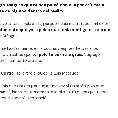
go aseguró que nunca peleó con ella por críticas a
ta de higiene dentro del reality.
e yo le tenía mala a ella, porque había maltratado a mi ex en
tamente que yo la pelea que tenía contigo era porque
o Aránguiz.
 metías las manos en la cocina, después te ibas a los
 tú ya sabes que...
el pelo te corría la grasa
”, agregó,
con el cantante urbano.
Castro “se le tiró al dulce” a Luis Mateucci.
nía con ella era por sucia...una vez vi un ratón y yo creo
cama”, lanzó, posteriormente le dijo “si tú dices que tienes
ires al espejo”, sentenció.