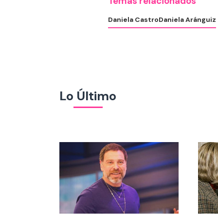
Temas relacionados
Daniela Castro
Daniela Aránguiz
Lo Último
El lin