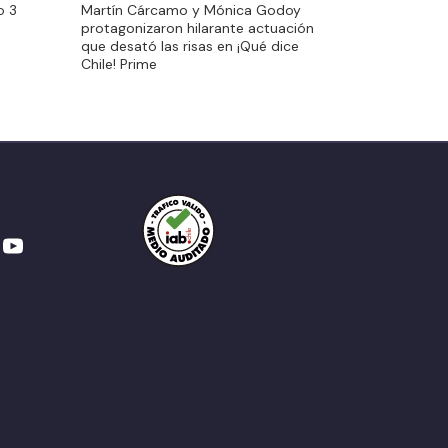
o 3
Martín Cárcamo y Mónica Godoy
protagonizaron hilarante actuación
protagonizaron hilarante actuación
que desató las risas en ¡Qué dice
que desató las risas en ¡Qué dice
Chile! Prime
Chile! Prime