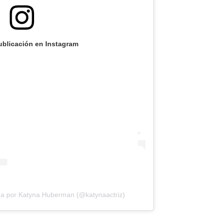
ublicación en Instagram
da por Katyna Huberman (@katynaactriz)