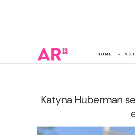
HOME
NOT
Katyna Huberman se 
e