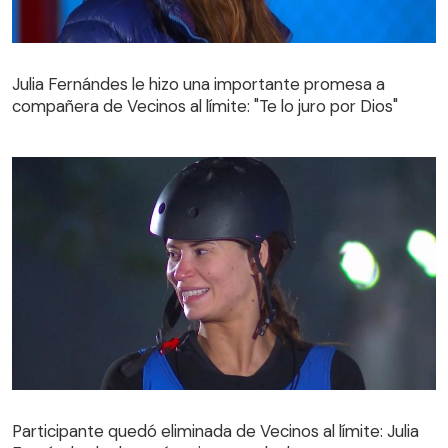
Julia Fernándes le hizo una importante promesa a
compañera de Vecinos al límite: "Te lo juro por Dios"
Julia Fernándes le hizo una importante promesa a
compañera de Vecinos al límite: "Te lo juro por Dios"
Participante quedó eliminada de Vecinos al límite: Julia
Fernándes la derrotó en intenso duelo
Participante quedó eliminada de Vecinos al límite: Julia