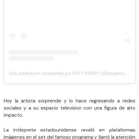
Una publicación compartida por KATY PERRY (@katyperry)
el
2 d
Hoy la artista sorprende y lo hace regresando a redes
sociales y a su espacio televisivo con una figura de alto
impacto.
La intérprete estadounidense reveló en plataformas
imágenes en el set del famoso programa y llamó la atención