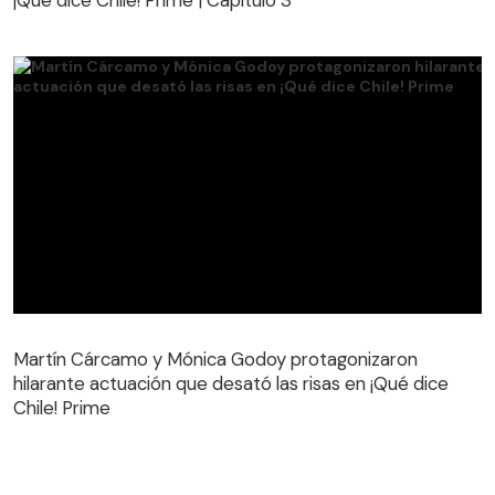
Martín Cárcamo y Mónica Godoy protagonizaron
hilarante actuación que desató las risas en ¡Qué dice
Martín Cárcamo y Mónica Godoy protagonizaron
Chile! Prime
hilarante actuación que desató las risas en ¡Qué dice
Chile! Prime