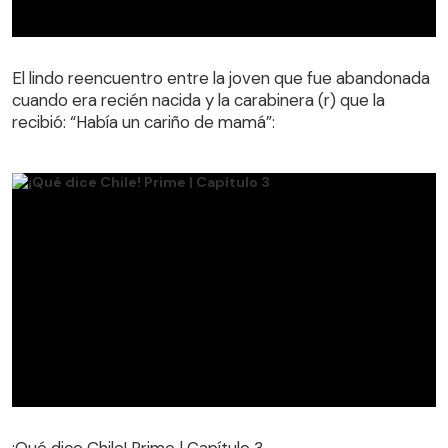
El lindo reencuentro entre la joven que fue abandonada
cuando era recién nacida y la carabinera (r) que la
El lindo reencuentro entre la joven que fue abandonada
recibió: “Había un cariño de mamá”:
cuando era recién nacida y la carabinera (r) que la
recibió: “Había un cariño de mamá”:
¡Qué dice Chile! Prime | Capítulo 3
¡Qué dice Chile! Prime | Capítulo 3