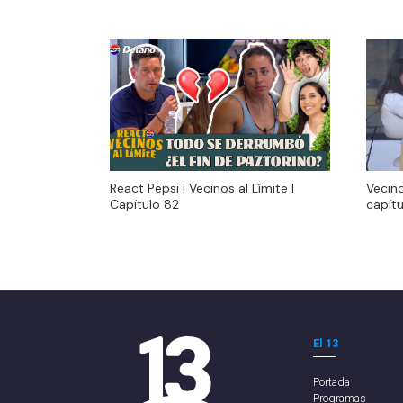
React Pepsi | Vecinos al Límite |
Vecino
React Pepsi | Vecinos al Límite |
Vecino
Capítulo 82
capítu
Capítulo 82
capítu
El 13
Portada
Programas