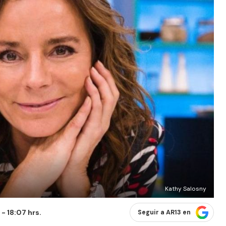
Kathy Salosny
- 18:07 hrs.
Seguir a AR13 en