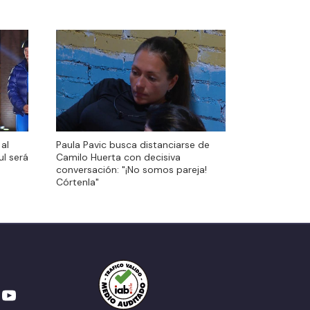
al
Paula Pavic busca distanciarse de
al
Paula Pavic busca distanciarse de
ul será
Camilo Huerta con decisiva
ul será
Camilo Huerta con decisiva
conversación: "¡No somos pareja!
conversación: "¡No somos pareja!
Córtenla"
Córtenla"