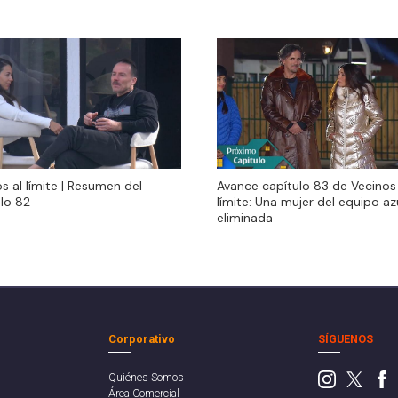
s al límite | Resumen del
Avance capítulo 83 de Vecinos 
s al límite | Resumen del
Avance capítulo 83 de Vecinos 
lo 82
límite: Una mujer del equipo az
lo 82
límite: Una mujer del equipo az
eliminada
eliminada
Corporativo
SÍGUENOS
Quiénes Somos
Área Comercial