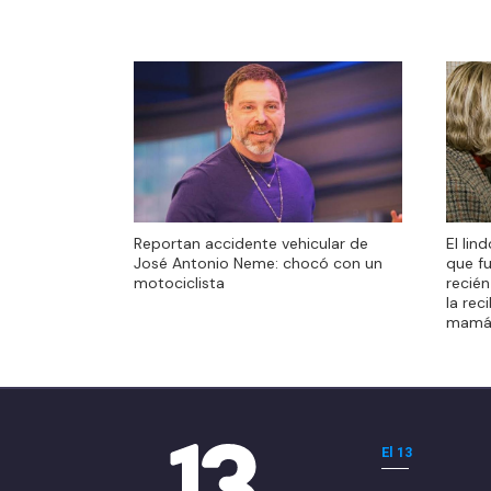
El lin
Reportan accidente vehicular de
El lin
que f
José Antonio Neme: chocó con un
que f
recién
motociclista
recién
la rec
la rec
mamá
mamá
El 13