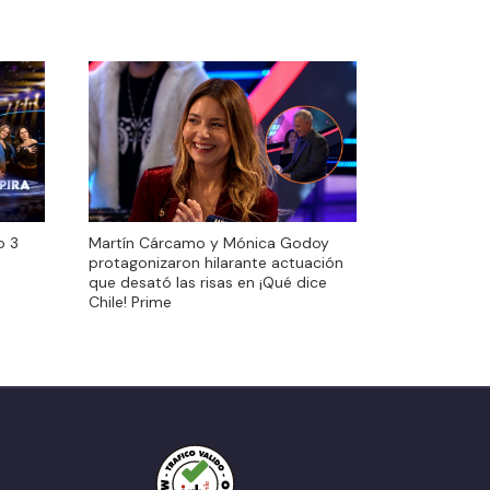
o 3
Martín Cárcamo y Mónica Godoy
o 3
Martín Cárcamo y Mónica Godoy
protagonizaron hilarante actuación
protagonizaron hilarante actuación
que desató las risas en ¡Qué dice
que desató las risas en ¡Qué dice
Chile! Prime
Chile! Prime