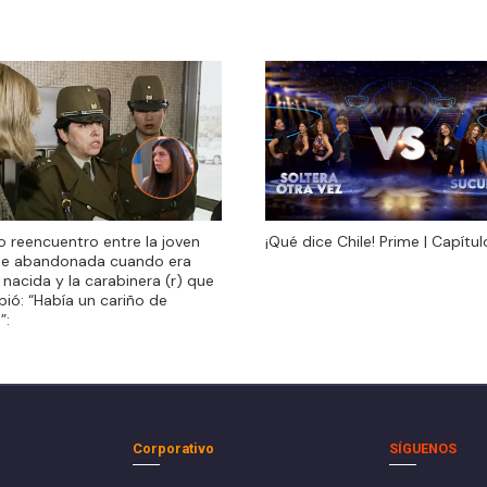
do reencuentro entre la joven
¡Qué dice Chile! Prime | Capítul
do reencuentro entre la joven
¡Qué dice Chile! Prime | Capítul
ue abandonada cuando era
ue abandonada cuando era
 nacida y la carabinera (r) que
 nacida y la carabinera (r) que
ibió: “Había un cariño de
ibió: “Había un cariño de
”:
”:
Corporativo
SÍGUENOS