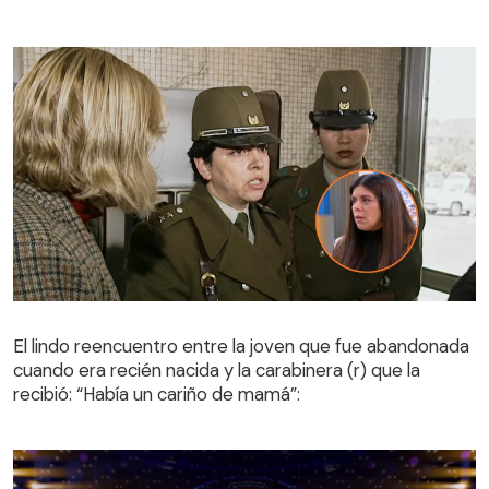
El lindo reencuentro entre la joven que fue abandonada
cuando era recién nacida y la carabinera (r) que la
El lindo reencuentro entre la joven que fue abandonada
recibió: “Había un cariño de mamá”:
cuando era recién nacida y la carabinera (r) que la
recibió: “Había un cariño de mamá”: