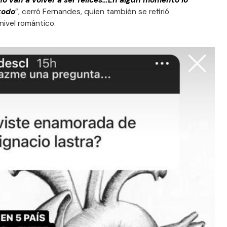
 van a volver a ser felices…En algún momento lo
todo
”, cerró Fernandes, quien también se refirió
ivel romántico.