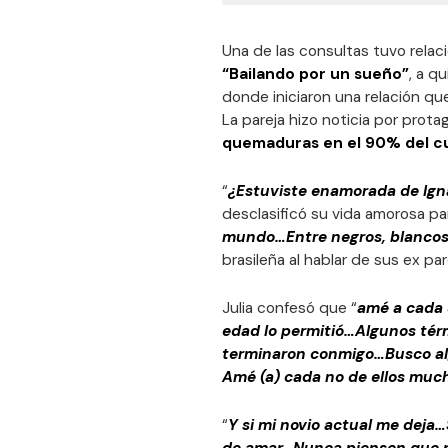
Una de las consultas tuvo rela
“Bailando por un sueño”
, a q
donde iniciaron una relación que
La pareja hizo noticia por prota
quemaduras en el 90% del c
“
¿Estuviste enamorada de Ign
desclasificó su vida amorosa pa
mundo…Entre negros, blancos, j
brasileña al hablar de sus ex par
Julia confesó que “
amé a cada 
edad lo permitió…Algunos térmi
terminaron conmigo…Busco al
Amé (a) cada no de ellos muc
“
Y si mi novio actual me deja