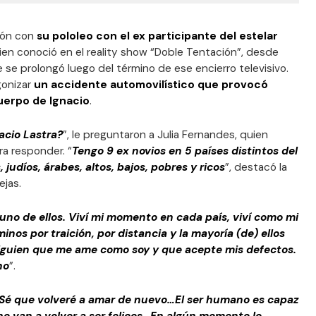
ción con
su pololeo con el ex participante del estelar
uien conoció en el reality show “Doble Tentación”, desde
 se prolongó luego del término de ese encierro televisivo.
gonizar
un accidente automovilístico que provocó
uerpo de Ignacio
.
acio Lastra?
”, le preguntaron a Julia Fernandes, quien
ra responder. “
Tengo 9 ex novios en 5 países distintos del
udíos, árabes, altos, bajos, pobres y ricos
”, destacó la
ejas.
uno de ellos. Viví mi momento en cada país, viví como mi
nos por traición, por distancia y la mayoría (de) ellos
guien que me ame como soy y que acepte mis defectos.
ho
”.
…Sé que volveré a amar de nuevo…El ser humano es capaz