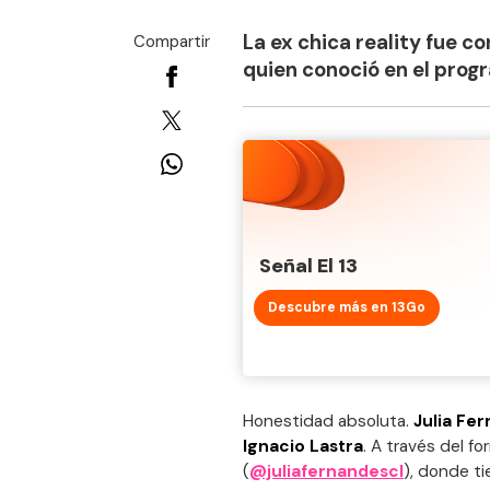
La ex chica reality fue c
Compartir
quien conoció en el prog
Señal El 13
Descubre más en 13Go
Honestidad absoluta.
Julia Fe
Ignacio Lastra
. A través del f
(
@juliafernandescl
), donde t