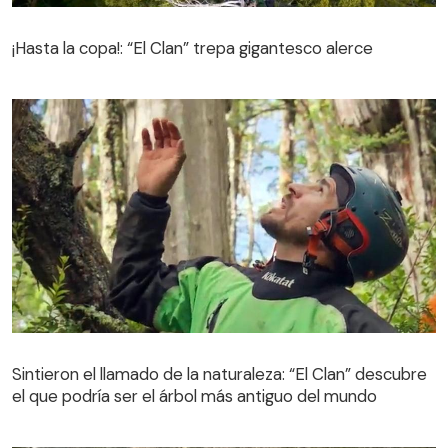
¡Hasta la copa!: “El Clan” trepa gigantesco alerce
¡Hasta la copa!: “El Clan” trepa gigantesco alerce
Sintieron el llamado de la naturaleza: “El Clan” descubre
el que podría ser el árbol más antiguo del mundo
Sintieron el llamado de la naturaleza: “El Clan” descubre
el que podría ser el árbol más antiguo del mundo