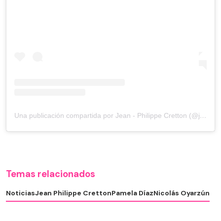
Una publicación compartida por Jean - Philippe Cretton (@jpcrettino)
Temas relacionados
Noticias
Jean Philippe Cretton
Pamela Díaz
Nicolás Oyarzún