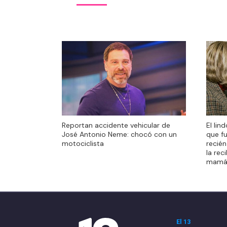
El lin
Reportan accidente vehicular de
El lin
que f
José Antonio Neme: chocó con un
que f
recién
motociclista
recién
la rec
la rec
mamá
mamá
El 13