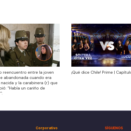
do reencuentro entre la joven
¡Qué dice Chile! Prime | Capítul
do reencuentro entre la joven
¡Qué dice Chile! Prime | Capítul
ue abandonada cuando era
ue abandonada cuando era
 nacida y la carabinera (r) que
 nacida y la carabinera (r) que
ibió: “Había un cariño de
ibió: “Había un cariño de
”:
”:
Corporativo
SÍGUENOS