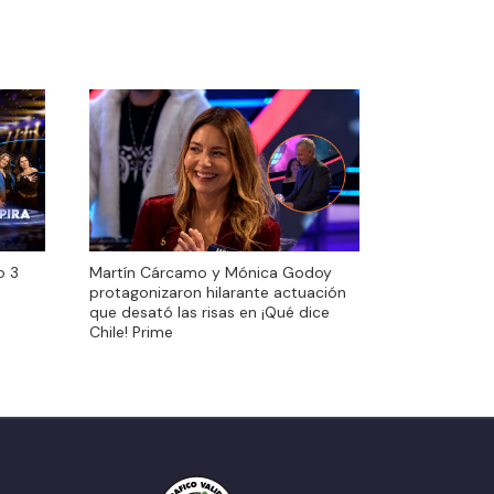
o 3
Martín Cárcamo y Mónica Godoy
o 3
Martín Cárcamo y Mónica Godoy
protagonizaron hilarante actuación
protagonizaron hilarante actuación
que desató las risas en ¡Qué dice
que desató las risas en ¡Qué dice
Chile! Prime
Chile! Prime