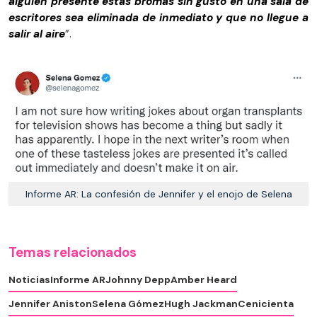
alguien presente estas bromas sin gusto en una sala de
escritores sea eliminada de inmediato y que no llegue a
salir al aire
”.
Informe AR: La confesión de Jennifer y el enojo de Selena
Temas relacionados
Noticias
Informe AR
Johnny Depp
Amber Heard
Jennifer Aniston
Selena Gómez
Hugh Jackman
Cenicienta