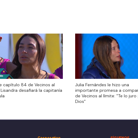
e capítulo 84 de Vecinos al
Julia Fernándes le hizo una
e capítulo 84 de Vecinos al
Julia Fernándes le hizo una
: Lisandra desafiará la capitanía
importante promesa a compa
: Lisandra desafiará la capitanía
importante promesa a compa
ula
de Vecinos al límite: "Te lo juro
ula
de Vecinos al límite: "Te lo juro
Dios"
Dios"
Corporativo
SÍGUENOS