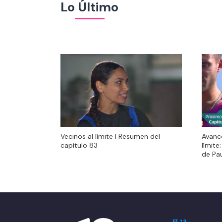
Lo Último
Vecinos al límite | Resumen del
Avanc
Vecinos al límite | Resumen del
Avanc
capítulo 83
límite
capítulo 83
límite
de Pa
de Pa
El 13