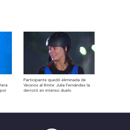
Participante quedó eliminada de
Participante quedó eliminada de
ñera
Vecinos al límite: Julia Fernándes la
ñera
Vecinos al límite: Julia Fernándes la
 por
derrotó en intenso duelo
 por
derrotó en intenso duelo