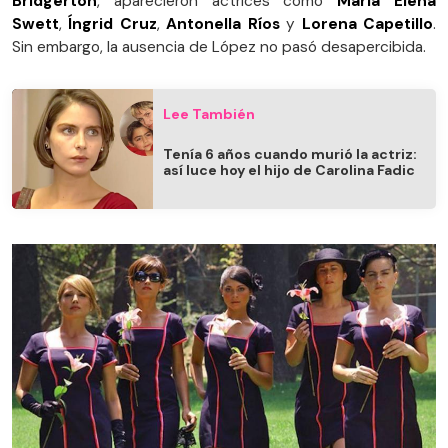
Bridgerton
, aparecieron actrices como
María Elena
Swett
,
Íngrid Cruz
,
Antonella Ríos
y
Lorena Capetillo
.
Sin embargo, la ausencia de López no pasó desapercibida.
Lee También
Tenía 6 años cuando murió la actriz:
así luce hoy el hijo de Carolina Fadic