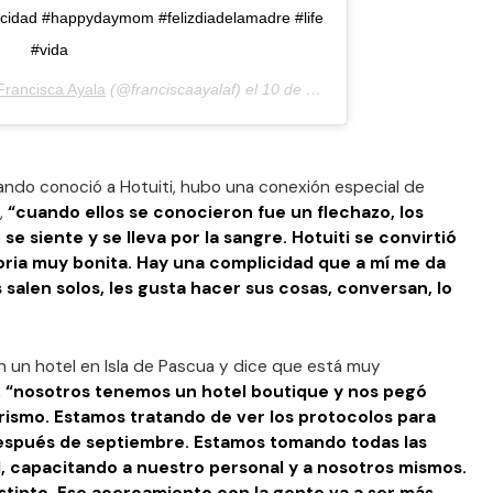
licidad #happydaymom #felizdiadelamadre #life
#vida
Francisca Ayala
(@franciscaayalaf) el
10 de May de 2020 a las 4:33 PDT
ando conoció a Hotuiti, hubo una conexión especial de
,
“cuando ellos se conocieron fue un flechazo, los
se siente y se lleva por la sangre. Hotuiti se convirtió
toria muy bonita. Hay una complicidad que a mí me da
alen solos, les gusta hacer sus cosas, conversan, lo
en un hotel en Isla de Pascua y dice que está muy
,
“nosotros tenemos un hotel boutique y nos pegó
urismo. Estamos tratando de ver los protocolos para
después de septiembre. Estamos tomando todas las
l, capacitando a nuestro personal y a nosotros mismos.