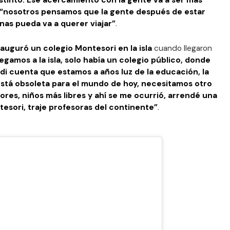
istinto. Ese acercamiento con la gente va a ser más
“nosotros pensamos que la gente después de estar
as pueda va a querer viajar”
.
auguró un colegio Montesori en la isla
cuando llegaron
egamos a la isla, solo había un colegio público, donde
 di cuenta que estamos a años luz de la educación, la
está obsoleta para el mundo de hoy, necesitamos otro
lores, niños más libres y ahí se me ocurrió, arrendé una
tesori, traje profesoras del continente”
.