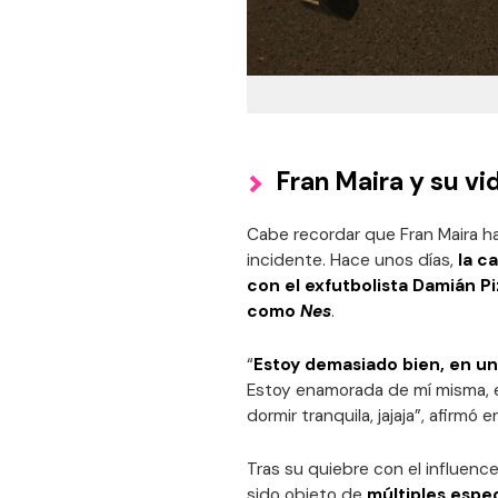
Fran Maira y su vi
Cabe recordar que Fran Maira ha
incidente. Hace unos días,
la c
con el exfutbolista Damián P
como
Nes
.
“
Estoy demasiado bien, en u
Estoy enamorada de mí misma, e
dormir tranquila, jajaja”, afirmó
Tras su quiebre con el influenc
sido objeto de
múltiples espec