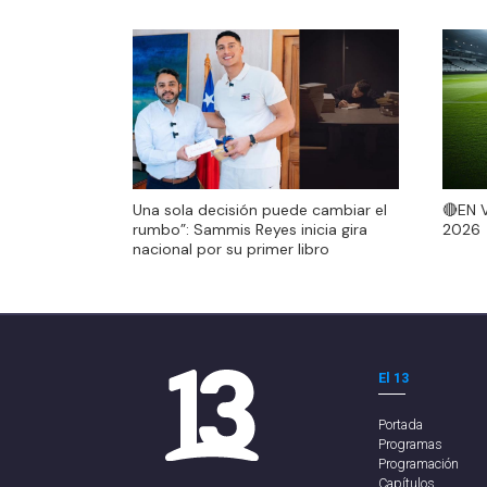
🔴EN 
Una sola decisión puede cambiar el
🔴EN 
2026
rumbo”: Sammis Reyes inicia gira
2026
nacional por su primer libro
El 13
Portada
Programas
Programación
Capítulos