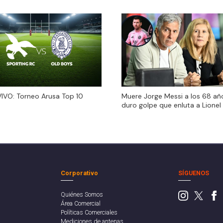
VIVO: Torneo Arusa Top 10
VIVO: Torneo Arusa Top 10
Muere Jorge Messi a los 68 año
duro golpe que enluta a Lionel
Corporativo
SÍGUENOS
Quiénes Somos
Área Comercial
Políticas Comerciales
Mediciones de antenas