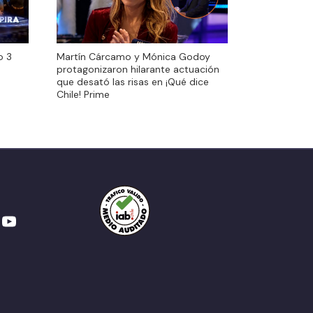
o 3
Martín Cárcamo y Mónica Godoy
o 3
Martín Cárcamo y Mónica Godoy
protagonizaron hilarante actuación
protagonizaron hilarante actuación
que desató las risas en ¡Qué dice
que desató las risas en ¡Qué dice
Chile! Prime
Chile! Prime