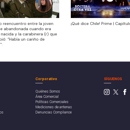
do reencuentro entre la joven
¡Qué dice Chile! Prime | Capítul
do reencuentro entre la joven
¡Qué dice Chile! Prime | Capítul
ue abandonada cuando era
ue abandonada cuando era
 nacida y la carabinera (r) que
 nacida y la carabinera (r) que
ibió: “Había un cariño de
ibió: “Había un cariño de
”:
”:
Corporativo
SÍGUENOS
Quiénes Somos
Área Comercial
Políticas Comerciales
Mediciones de antenas
os
Denuncias Compliance