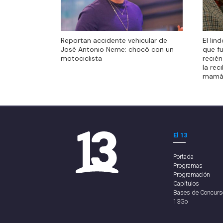
El lin
Reportan accidente vehicular de
El lin
que f
José Antonio Neme: chocó con un
que f
recién
motociclista
recién
la rec
la rec
mamá
mamá
El 13
Portada
Programas
Programación
Capítulos
Bases de Concurs
13Go