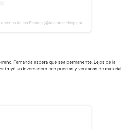
Una publicación compartida por La Venus de las Plantas (@lavenusdelasplantas)
el
5 de May de 2020 a
terreno, Fernanda espera que sea permanente. Lejos de la
construyó un invernadero con puertas y ventanas de material