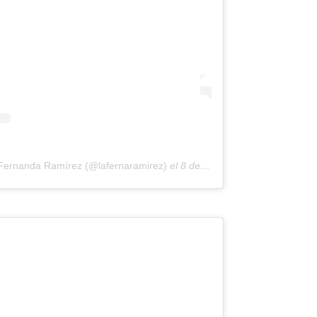
 Fernanda Ramírez (@lafernaramirez)
el
8 de May de 2020 a las 9:23 PDT