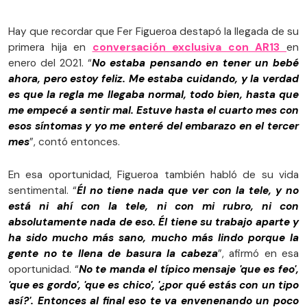
Hay que recordar que Fer Figueroa destapó la llegada de su
primera hija en
conversación exclusiva con AR13
en
enero del 2021. “
No estaba pensando en tener un bebé
ahora, pero estoy feliz. Me estaba cuidando, y la verdad
es que la regla me llegaba normal, todo bien, hasta que
me empecé a sentir mal. Estuve hasta el cuarto mes con
esos síntomas y yo me enteré del embarazo en el tercer
mes
”, contó entonces.
En esa oportunidad, Figueroa también habló de su vida
sentimental. “
Él no tiene nada que ver con la tele, y no
está ni ahí con la tele, ni con mi rubro, ni con
absolutamente nada de eso. Él tiene su trabajo aparte y
ha sido mucho más sano, mucho más lindo porque la
gente no te llena de basura la cabeza
”, afirmó en esa
oportunidad. “
No te manda el típico mensaje 'que es feo',
'que es gordo', 'que es chico', '¿por qué estás con un tipo
así?'. Entonces al final eso te va envenenando un poco