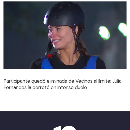
Participante quedó eliminada de Vecinos al límite: Julia
Fernándes la derrotó en intenso duelo
Participante quedó eliminada de Vecinos al límite: Julia
Fernándes la derrotó en intenso duelo