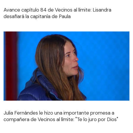
Avance capítulo 84 de Vecinos al límite: Lisandra
desafiará la capitanía de Paula
Avance capítulo 84 de Vecinos al límite: Lisandra
desafiará la capitanía de Paula
Julia Fernándes le hizo una importante promesa a
compañera de Vecinos al límite: "Te lo juro por Dios"
Julia Fernándes le hizo una importante promesa a
compañera de Vecinos al límite: "Te lo juro por Dios"