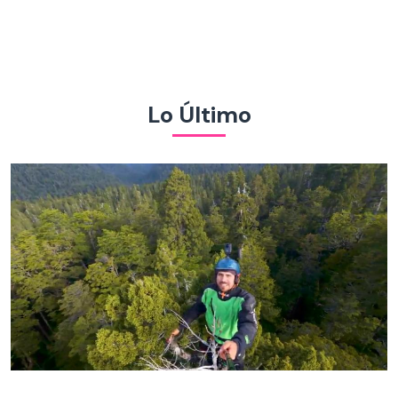
Lo Último
¡Hasta la copa!: “El Clan” trepa gigantesco alerce