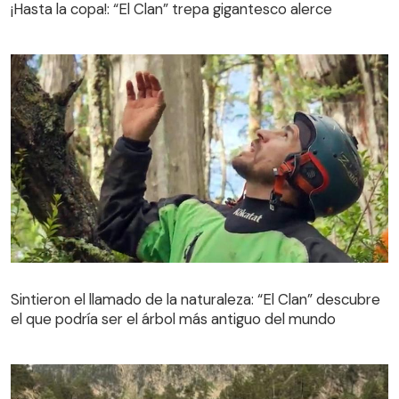
¡Hasta la copa!: “El Clan” trepa gigantesco alerce
Sintieron el llamado de la naturaleza: “El Clan” descubre
el que podría ser el árbol más antiguo del mundo
Sintieron el llamado de la naturaleza: “El Clan” descubre
el que podría ser el árbol más antiguo del mundo