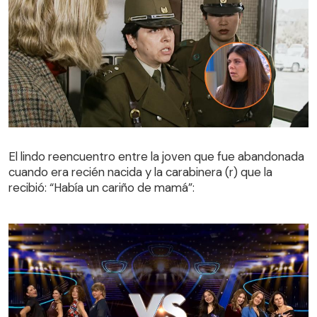
El lindo reencuentro entre la joven que fue abandonada
cuando era recién nacida y la carabinera (r) que la
El lindo reencuentro entre la joven que fue abandonada
recibió: “Había un cariño de mamá”:
cuando era recién nacida y la carabinera (r) que la
recibió: “Había un cariño de mamá”: