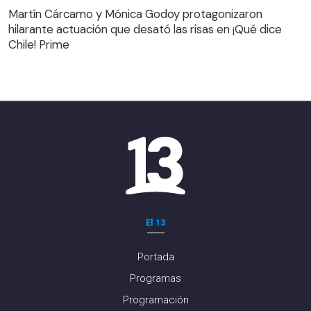
hilarante actuación que desató las risas en ¡Qué dice
Martín Cárcamo y Mónica Godoy protagonizaron
Chile! Prime
hilarante actuación que desató las risas en ¡Qué dice
Chile! Prime
El 13
Portada
Programas
Programación