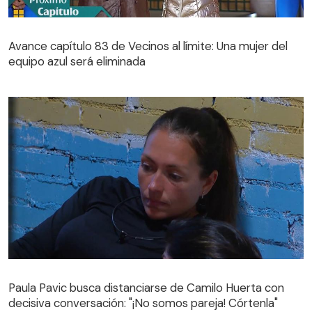
Avance capítulo 83 de Vecinos al límite: Una mujer del
equipo azul será eliminada
Avance capítulo 83 de Vecinos al límite: Una mujer del
equipo azul será eliminada
Paula Pavic busca distanciarse de Camilo Huerta con
decisiva conversación: "¡No somos pareja! Córtenla"
Paula Pavic busca distanciarse de Camilo Huerta con
decisiva conversación: "¡No somos pareja! Córtenla"