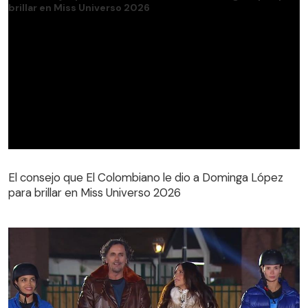
El consejo que El Colombiano le dio a Dominga López
para brillar en Miss Universo 2026
El consejo que El Colombiano le dio a Dominga López
para brillar en Miss Universo 2026