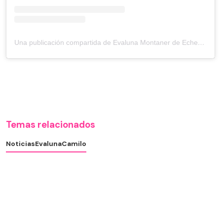
Una publicación compartida de Evaluna Montaner de Echeverry (@evaluna)
Temas relacionados
Noticias
Evaluna
Camilo