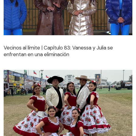
Vecinos al límite | Capítulo 83: Vanessa y Julia se
enfrentan en una eliminación
Vecinos al límite | Capítulo 83: Vanessa y Julia se
enfrentan en una eliminación