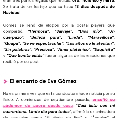
eran tres por los regalos que recibió:
oro, incienso y mirra
.
Se trata de un festejo que se hace
13 días después de
Navidad
.
Gómez se llenó de elogios por la postal playera que
compartió.
“Hermosa”, “Salvaje”, “Dios mío”, “Un
cuerpazo”, “Belleza pura”, “Linda”, “Maravillosa”,
“Guapa”, “Se ve espectacular”, “Los años no le afectan”,
“Sin palabras”, “Preciosa”, “Amor platónico”, “Exquisita”
y
“Que bonita estás”
fueron algunas de las reacciones que
recibió por su post.
El encanto de Eva Gómez
No es primera vez que esta conductora hace noticia por su
físico. A comienzos de septiembre pasado,
enseñó su
abdomen de acero desde casa
. “
Casi lista con mi
cuarentena. Lindo día para todos
”, afirmó la ex animadora
de espacios como “El diario de Eva” y “Ángeles” al