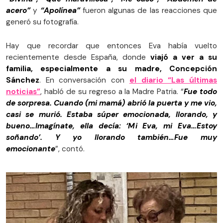
acero”
y
“Apolínea”
fueron algunas de las reacciones que
generó su fotografía.
Hay que recordar que entonces Eva había vuelto
recientemente desde España, donde
viajó a ver a su
familia, especialmente a su madre, Concepción
Sánchez
. En conversación con
el diario “Las últimas
noticias”
, habló de su regreso a la Madre Patria. “
Fue todo
de sorpresa. Cuando (mi mamá) abrió la puerta y me vio,
casi se murió. Estaba súper emocionada, llorando, y
bueno…Imagínate, ella decía: ‘Mi Eva, mi Eva…Estoy
soñando’. Y yo llorando también…Fue muy
emocionante
”, contó.