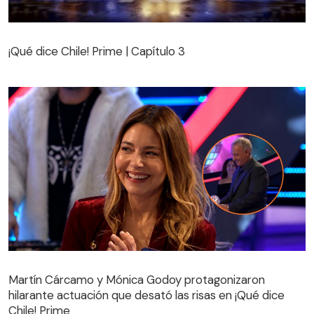
¡Qué dice Chile! Prime | Capítulo 3
¡Qué dice Chile! Prime | Capítulo 3
Martín Cárcamo y Mónica Godoy protagonizaron
hilarante actuación que desató las risas en ¡Qué dice
Martín Cárcamo y Mónica Godoy protagonizaron
Chile! Prime
hilarante actuación que desató las risas en ¡Qué dice
Chile! Prime