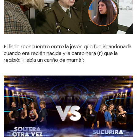
El lindo reencuentro entre la joven que fue abandonada
cuando era recién nacida y la carabinera (r) que la
El lindo reencuentro entre la joven que fue abandonada
recibió: “Había un cariño de mamá”:
cuando era recién nacida y la carabinera (r) que la
recibió: “Había un cariño de mamá”: