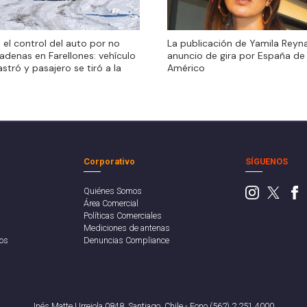
 el control del auto por no
 el control del auto por no
La publicación de Yamila Reyna
adenas en Farellones: vehículo
adenas en Farellones: vehículo
anuncio de gira por España de
astró y pasajero se tiró a la
astró y pasajero se tiró a la
Américo
Corporativo
SÍGUENOS
Quiénes Somos
Área Comercial
Políticas Comerciales
Mediciones de antenas
os
Denuncias Compliance
Inés Matte Urrejola 0848, Santiago, Chile - Fono (562) 2 251 4000