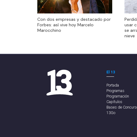
Perdió
Con dos empresas y destacado por
Perdió
usar c
Forbes: así vive hoy Marcelo
usar c
se arr
Marocchino
se arr
nieve
nieve
El 13
Portada
Programas
Programación
Capítulos
Bases de Concurs
13Go