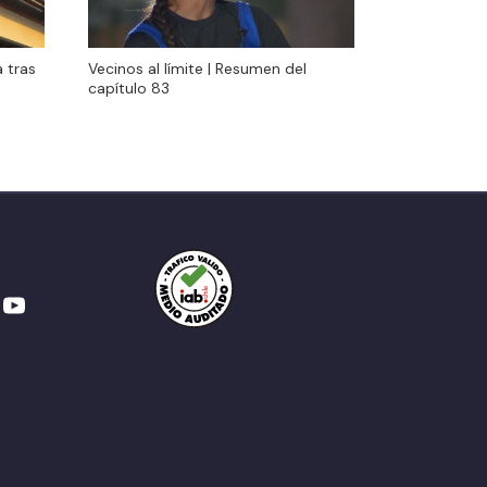
Vecinos al límite | Resumen del
 tras
Vecinos al límite | Resumen del
capítulo 83
capítulo 83