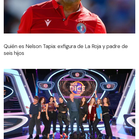
Quién es Nelson Tapia: exfigura de La Roja y padre de
seis hijos
Quién es Nelson Tapia: exfigura de La Roja y padre de
seis hijos