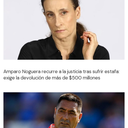
Amparo Noguera recurre a la justicia tras sufrir estafa:
exige la devolución de más de $500 millones
Amparo Noguera recurre a la justicia tras sufrir estafa:
exige la devolución de más de $500 millones